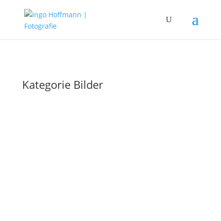
Kategorie Bilder
Meine Schwerpunkte für dieses Jahr. Hamburg
und der Norden, iPhone Fotografie und
künstliche Intelligenz