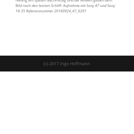
niedrig am späten Nachmittag und die Wolken geben dem
Bild noch den letzten Schliff.
Aufnahme mit Sony A7 und Sony
16-35
Referenznummer 20160924_A7_6201
(c) 2017 Ingo Hoffmann